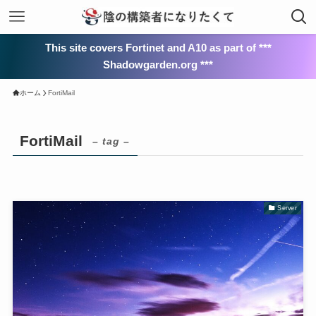
This site covers Fortinet and A10 as part of ***
Shadowgarden.org ***
ホーム
FortiMail
FortiMail
– tag –
Server