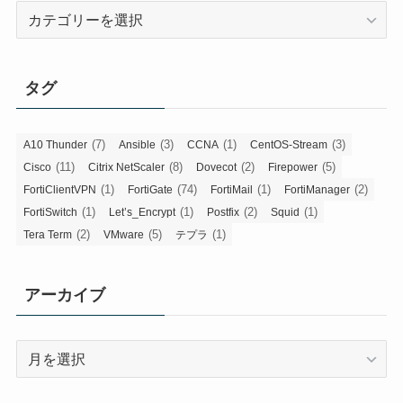
カ
テ
ゴ
リ
タグ
ー
(7)
(3)
(1)
(3)
A10 Thunder
Ansible
CCNA
CentOS-Stream
(11)
(8)
(2)
(5)
Cisco
Citrix NetScaler
Dovecot
Firepower
(1)
(74)
(1)
(2)
FortiClientVPN
FortiGate
FortiMail
FortiManager
(1)
(1)
(2)
(1)
FortiSwitch
Let’s_Encrypt
Postfix
Squid
(2)
(5)
(1)
Tera Term
VMware
テプラ
アーカイブ
ア
ー
カ