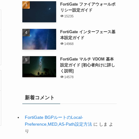
FortiGate ファイアウォールポ
リシー設定ガイド
15235
FortiGate インターフェース基
本設定ガイド
14968
FortiGate マルチ VDOM 基本
設定ガイド [初心者向けに詳し
く説明]
14578
新着コメント
FortiGate BGPルートのLocal-
Preference,MED,AS-Path設定方法
に
しま
よ
り