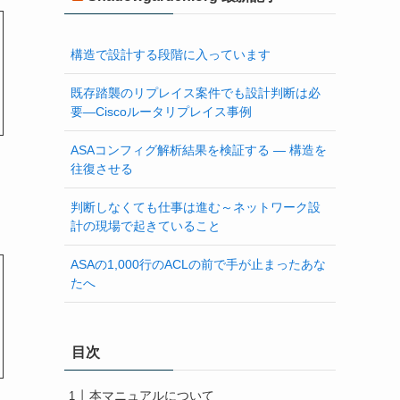
構造で設計する段階に入っています
既存踏襲のリプレイス案件でも設計判断は必
要―Ciscoルータリプレイス事例
ASAコンフィグ解析結果を検証する ― 構造を
往復させる
判断しなくても仕事は進む～ネットワーク設
計の現場で起きていること
ASAの1,000行のACLの前で手が止まったあな
たへ
目次
本マニュアルについて