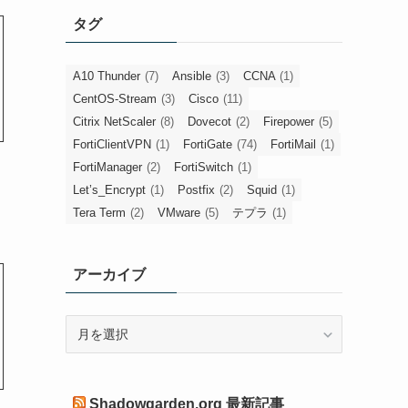
リ
タグ
ー
A10 Thunder
(7)
Ansible
(3)
CCNA
(1)
CentOS-Stream
(3)
Cisco
(11)
Citrix NetScaler
(8)
Dovecot
(2)
Firepower
(5)
FortiClientVPN
(1)
FortiGate
(74)
FortiMail
(1)
FortiManager
(2)
FortiSwitch
(1)
Let’s_Encrypt
(1)
Postfix
(2)
Squid
(1)
Tera Term
(2)
VMware
(5)
テプラ
(1)
アーカイブ
ア
ー
カ
イ
Shadowgarden.org 最新記事
ブ