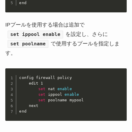
end
IPプールを使用する場合は追加で
を設定し、さらに
set ippool enable
で使用するプールを指定しま
set poolname
す。
config firewall policy

    edit 1

set
 nat 
enable
set
 ippool 
enable
set
 poolname mypool

    next

end