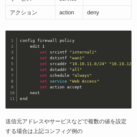
アクション
action
deny
config firewall policy

    edit 1

set
 srcintf 
"internal1"
set
 dstintf 
"wan1"
set
 srcaddr 
"10.10.11.0/24"
"10.10.12.0
set
 dstaddr 
"all"
set
 schedule 
"always"
set
service
"Web Access"
set
 action accept

    next

end
送信元アドレスやサービスなどで複数の値を設定
する場合は上記コンフィグ例の