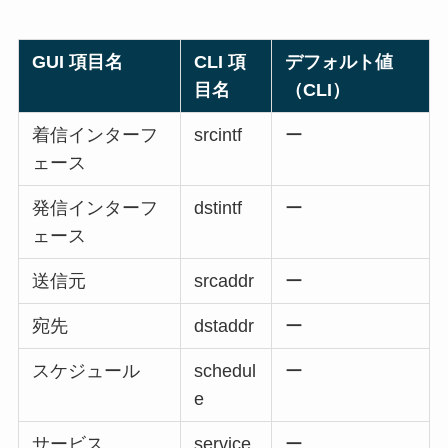
GUI 項目名
CLI 項
デフォルト値
目名
（CLI）
着信インターフ
srcintf
ー
ェース
発信インターフ
dstintf
ー
ェース
送信元
srcaddr
ー
宛先
dstaddr
ー
スケジュール
schedul
ー
e
サービス
service
ー