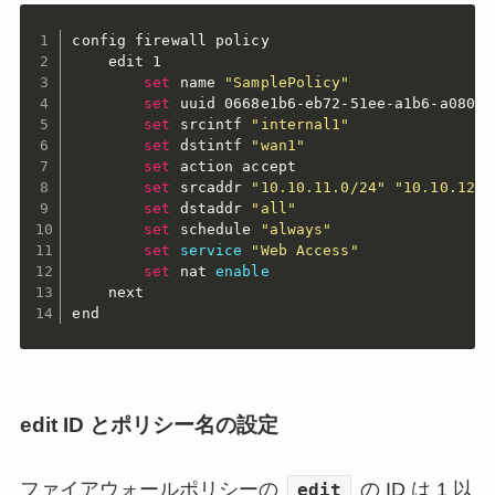
config firewall policy

    edit 1

set
 name 
"SamplePolicy"
set
 uuid 0668e1b6-eb72-51ee-a1b6-a08087e
set
 srcintf 
"internal1"
set
 dstintf 
"wan1"
set
 action accept

set
 srcaddr 
"10.10.11.0/24"
"10.10.12.0
set
 dstaddr 
"all"
set
 schedule 
"always"
set
service
"Web Access"
set
 nat 
enable
    next

end
edit ID とポリシー名の設定
ファイアウォールポリシーの
の ID は 1 以
edit