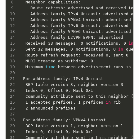
  Neighbor capabilities:

    Route refresh: advertised and received 
(
old
    Address family IPv4 Unicast: advertised and 
    Address family VPNv4 Unicast: advertised

    Address family IPv6 Unicast: advertised

    Address family VPNv6 Unicast: advertised

    Address family L2VPN EVPN: advertised

  Received 33 messages, 0 notifications, 0 
in
 q
  Sent 32 messages, 0 notifications, 0 
in
 queue

  Route refresh request: received 0, sent 0

  NLRI treated as withdraw: 0

  Minimum 
time
 between advertisement runs is 30 
 For address family: IPv4 Unicast

  BGP table version 3, neighbor version 3

  Index 0, Offset 0, Mask 0x1

  Community attribute sent to this neighbor 
(
bo
  1 accepted prefixes, 1 prefixes 
in
 rib

  2 announced prefixes

 For address family: VPNv4 Unicast

  BGP table version 1, neighbor version 1

  Index 0, Offset 0, Mask 0x1

  Community attribute sent to this neighbor 
(
bo