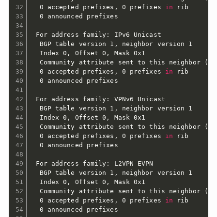
  0 accepted prefixes, 0 prefixes 
in
 rib

  0 announced prefixes

 For address family: IPv6 Unicast

  BGP table version 1, neighbor version 1

  Index 0, Offset 0, Mask 0x1

  Community attribute sent to this neighbor 
(
bo
  0 accepted prefixes, 0 prefixes 
in
 rib

  0 announced prefixes

 For address family: VPNv6 Unicast

  BGP table version 1, neighbor version 1

  Index 0, Offset 0, Mask 0x1

  Community attribute sent to this neighbor 
(
bo
  0 accepted prefixes, 0 prefixes 
in
 rib

  0 announced prefixes

 For address family: L2VPN EVPN

  BGP table version 1, neighbor version 1

  Index 0, Offset 0, Mask 0x1

  Community attribute sent to this neighbor 
(
bo
  0 accepted prefixes, 0 prefixes 
in
 rib

  0 announced prefixes
