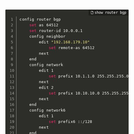
config router bgp

set
 as 64512

set
 router-id 10.0.0.1

    config neighbor

        edit 
"192.168.179.10"
set
 remote-as 64512

        next

    end

    config network

        edit 1

set
 prefix 10.1.1.0 255.255.255.0

        next

        edit 2

set
 prefix 10.10.10.0 255.255.255.0

        next

    end

    config network6

        edit 1

set
 prefix6 ::/128

        next

    end
