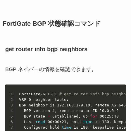
FortiGate BGP 状態確認コマンド
get router info bgp neighbors
BGP ネイバーの情報を確認できます。
FortiGate-60F-01 
# get router info bgp neighbor
VRF 0 neighbor table:

BGP neighbor is 192.168.179.10, remote AS 64512
  BGP version 4, remote router ID 10.0.0.2

  BGP state 
=
 Established, up 
for
 00:25:43

  Last 
read
 00:00:21, hold 
time
 is 180, keepali
  Configured hold 
time
 is 180, keepalive interv