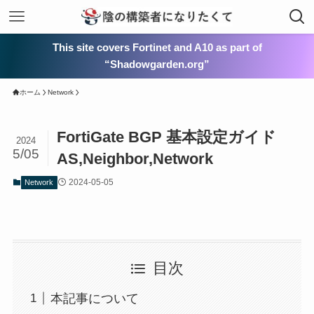
This site covers Fortinet and A10 as part of
“Shadowgarden.org”
ホーム
Network
FortiGate BGP 基本設定ガイド
2024
5/05
AS,Neighbor,Network
2024-05-05
Network
目次
本記事について