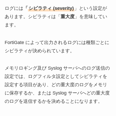
ログには
「
シビラティ (severity)
」という設定が
あります。シビラティは「
重大度
」を意味してい
ます。
FortiGate によって出力されるログには種類ごとに
シビラティが決められています。
メモリロギング及び Syslog サーバへのログ送信の
設定では、ログフィルタ設定としてシビラティを
設定する項目があり、どの重大度のログをメモリ
に保存するか、または Syslog サーバへどの重大度
のログを送信するかを決めることになります。