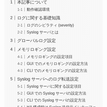
本記事について
動作確認環境
ログに関する基礎知識
ログのシビラティ (severity)
Syslog サーバとは
グローバルログ設定
メモリロギング設定
メモリロギングの設定項目
GUI でのメモリロギングの設定方法
CLI でのメモリロギングの設定方法
Syslog サーバへのログ転送設定
Syslog サーバに関する設定項目
GUI での Syslog サーバの設定方法
CLI での Syslog サーバの設定方法