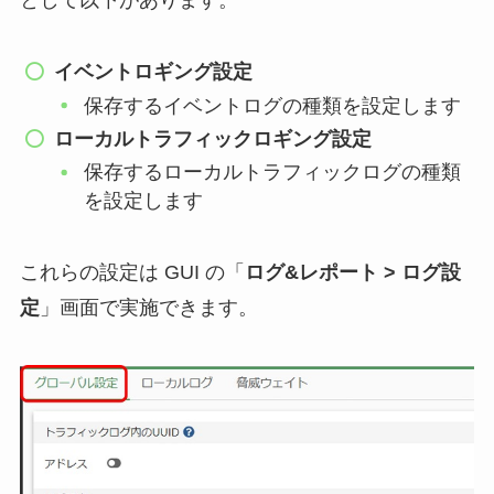
として以下があります。
イベントロギング設定
保存するイベントログの種類を設定します
ローカルトラフィックロギング設定
保存するローカルトラフィックログの種類
を設定します
これらの設定は GUI の「
ログ&レポート > ログ設
定
」画面で実施できます。