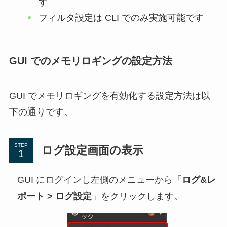
す
フィルタ設定は CLI でのみ実施可能です
GUI でのメモリロギングの設定方法
GUI でメモリロギングを有効化する設定方法は以
下の通りです。
STEP
ログ設定画面の表示
GUI にログインし左側のメニューから「
ログ&レ
ポート > ログ設定
」をクリックします。