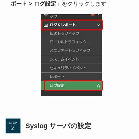
ポート > ログ設定
」をクリックします。
STEP
Syslog サーバの設定