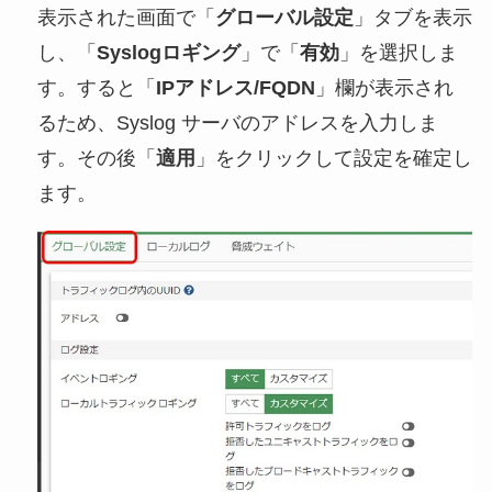
表示された画面で「
グローバル設定
」タブを表示
し、「
Syslogロギング
」で「
有効
」を選択しま
す。すると「
IPアドレス/FQDN
」欄が表示され
るため、Syslog サーバのアドレスを入力しま
す。その後「
適用
」をクリックして設定を確定し
ます。