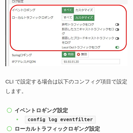
CLI で設定する場合は以下のコンフィグ項目で設定
します。
イベントロギング設定
config log eventfilter
ローカルトラフィックロギング設定