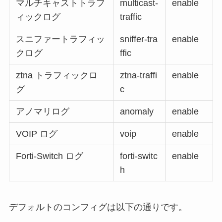
マルチキャストトラフ
multicast-
enable
ィックログ
traffic
スニファートラフィッ
sniffer-tra
enable
クログ
ffic
ztna トラフィックロ
ztna-traffi
enable
グ
c
アノマリログ
anomaly
enable
VOIP ログ
voip
enable
Forti-Switch ログ
forti-switc
enable
h
デフォルトのコンフィグは以下の通りです。