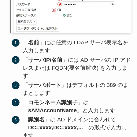
「
名前
」には任意の LDAP サーバ表示名を
入力します
「
サーバIP/名前
」には AD サーバの IP アド
レスまたは FQDN(要名前解決) を入力しま
す
「
サーバポート
」はデフォルトの 389 のま
まとします
「
コモンネーム識別子
」は
「
sAMAccountName
」と入力します
「
識別名
」は AD ドメインに合わせて
「
DC=xxxx,DC=xxxx,...
」の形式で入力し
ます